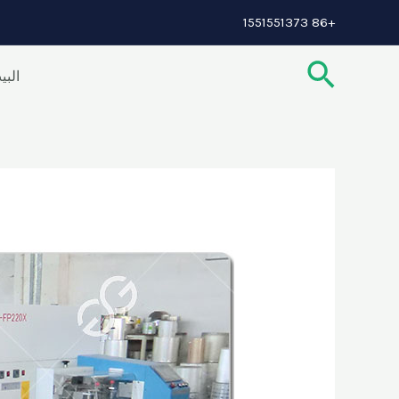
خطي
تصفّح
+86 1551551373
لى
المقالات
البحث
لمحتوى
البي