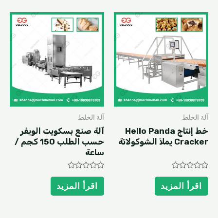
آلة الخلط
آلة الخلط
خط إنتاج Hello Panda
آلة صنع بسكويت الويفر
Cracker يملأ الشوكولاتة
حسب الطلب 150 كجم /
ساعة
Rated
Rated
0
0
اقرأ المزيد
اقرأ المزيد
out
out
of
of
5
5