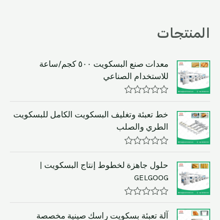
المنتجات
معدات صنع البسكويت ٥٠٠ كجم/ساعة
للاستخدام الصناعي
R
a
خط تعبئة وتغليف البسكويت الكامل للبسكويت
t
الطري والصلب
e
d
0
o
R
u
a
حلول جاهزة لخطوط إنتاج البسكويت |
t
t
GELGOOG
o
e
f
d
5
0
o
R
u
a
آلة تعبئة بسكويت راسك صينية مخصصة
t
t