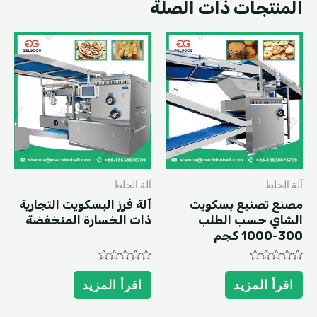
المنتجات ذات الصلة
آلة الخلط
آلة الخلط
مصنع تصنيع بسكويت
آلة فرز البسكويت التجارية
الشاي حسب الطلب
ذات الخسارة المنخفضة
300-1000 كجم
Rated
Rated
0
0
اقرأ المزيد
اقرأ المزيد
out
out
of
of
5
5