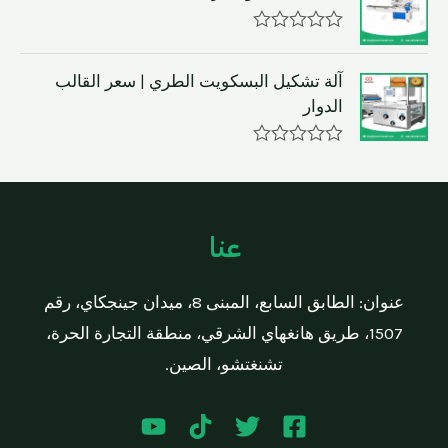
o
e
f
d
R
5
0
a
o
t
آلة تشكيل البسكويت الطري | سعر القالب
u
e
t
الدوار
d
o
0
f
o
5
R
u
a
t
t
o
e
f
d
5
عنا
0
o
u
t
عنوان: الطابق السابع، المبنى 8، ميدان جينجكاي، رقم
o
f
1507، طريق هانغهاي الشرقي، منطقة التجارة الحرة،
5
تشنغتشو، الصين.