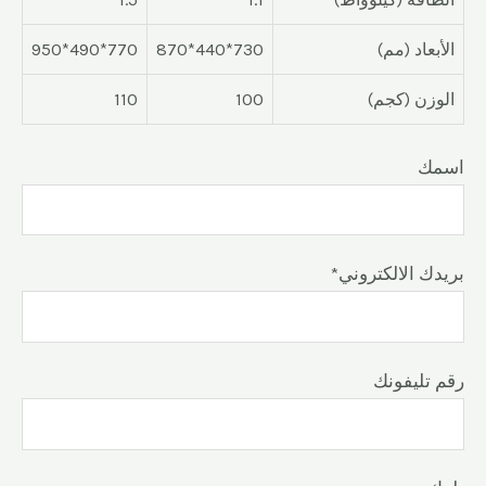
الأبعاد (مم)
730*440*870
770*490*950
الوزن (كجم)
100
110
اسمك
*بريدك الالكتروني
رقم تليفونك