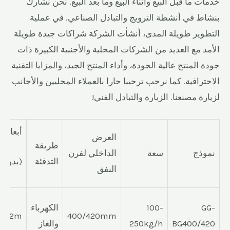
خدمات ما قبل البيع وأثناء البيع وما بعد البيع. نحن نشارك
بنشاط في أنشطة الترويج والتبادل الصناعي. في عملية
التطوير طويلة المدى، أنشأت الشركة شراكات جيدة طويلة
الأمد مع العديد من الشركات المحلية والأجنبية الكبيرة ذات
جودة المنتج عالية الجودة، وأداء المنتج الجيد، والمزايا التقنية
الاحترافية. كما نرحب ترحيبا حارا بالعملاء المحليين والأجانب
لزيارة مصنعنا. الزيارة والتبادل الفني!
أبعاد
العرض
طريقة
نموذج
سعة
الداخلي لفرن
التدفئة
(بدون آ
النفق
GG-
100-
الكهرباء
*H2m
400/420mm
BG400/420
250kg/h
والغاز