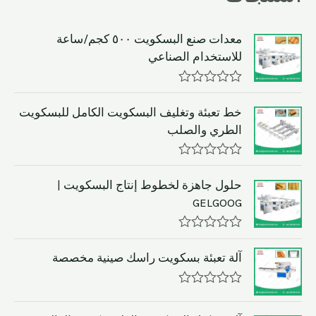
معدات صنع البسكويت ٥٠٠ كجم/ساعة
للاستخدام الصناعي
R
a
خط تعبئة وتغليف البسكويت الكامل للبسكويت
t
الطري والصلب
e
d
0
o
R
u
a
حلول جاهزة لخطوط إنتاج البسكويت |
t
t
GELGOOG
o
e
f
d
5
0
o
R
u
a
آلة تعبئة بسكويت راسك صينية مخصصة
t
t
o
e
f
d
R
5
0
a
o