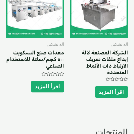
آلة تشكيل
آلة تشكيل
الشركة المصنعة لآلة
معدات صنع البسكويت
إيداع ملفات تعريف
٥٠٠ كجم/ساعة للاستخدام
الارتباط ذات الأنماط
الصناعي
المتعددة
Rated
0
Rated
اقرأ المزيد
out
0
اقرأ المزيد
of
out
5
of
5
المنتجات