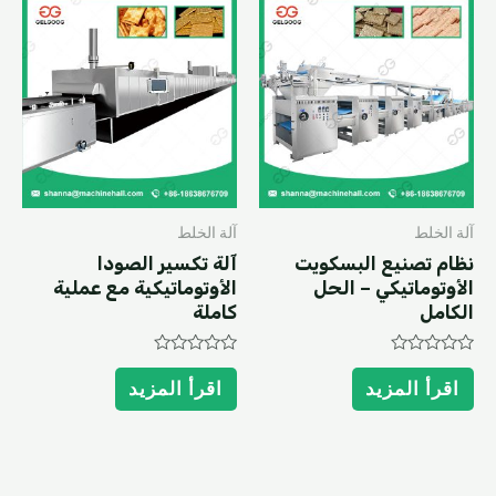
آلة الخلط
آلة الخلط
نظام تصنيع البسكويت
آلة تكسير الصودا
الأوتوماتيكي – الحل
الأوتوماتيكية مع عملية
الكامل
كاملة
Rated
Rated
0
0
اقرأ المزيد
اقرأ المزيد
out
out
of
of
5
5