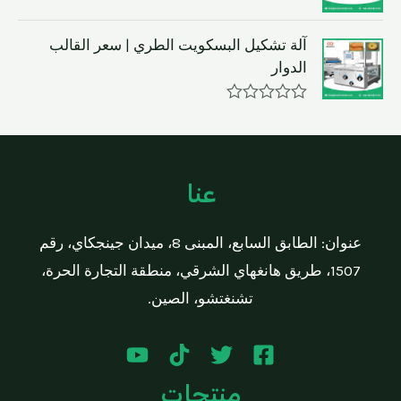
f
d
R
5
0
a
o
t
آلة تشكيل البسكويت الطري | سعر القالب
u
e
t
الدوار
d
o
0
f
o
5
R
u
a
t
t
o
e
f
d
5
عنا
0
o
u
t
عنوان: الطابق السابع، المبنى 8، ميدان جينجكاي، رقم
o
f
1507، طريق هانغهاي الشرقي، منطقة التجارة الحرة،
5
تشنغتشو، الصين.
منتجات