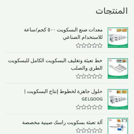
المنتجات
معدات صنع البسكويت ٥٠٠ كجم/ساعة
للاستخدام الصناعي
R
a
خط تعبئة وتغليف البسكويت الكامل للبسكويت
t
الطري والصلب
e
d
0
o
R
u
a
حلول جاهزة لخطوط إنتاج البسكويت |
t
t
GELGOOG
o
e
f
d
5
0
o
R
u
a
آلة تعبئة بسكويت راسك صينية مخصصة
t
t
o
e