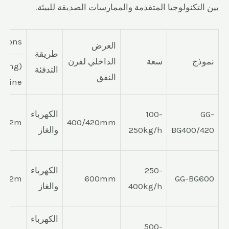
بين التكنولوجيا المتقدمة والممارسات الصديقة للبيئة.
sions
العرض
طريقة
نموذج
سعة
الداخلي لفرن
cking
التدفئة
النفق
hine)
GG-
100-
الكهرباء
*H2m
400/420mm
BG400/420
250kg/h
والغاز
250-
الكهرباء
*H2m
600mm
GG-BG600
400kg/h
والغاز
الكهرباء
500-