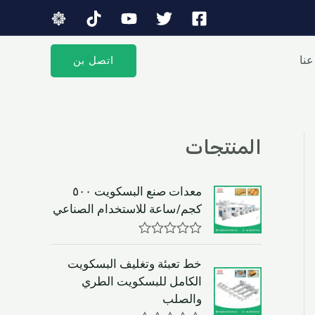
نا
اتصل بن
المنتجات
معدات صنع البسكويت ٥٠٠
كجم/ساعة للاستخدام الصناعي
R
a
خط تعبئة وتغليف البسكويت
t
الكامل للبسكويت الطري
e
d
والصلب
0