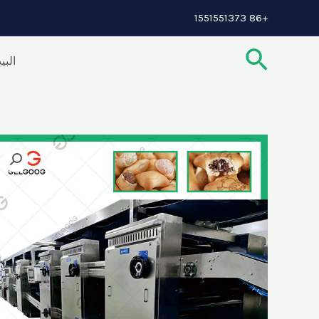
خطي
+86 1551551373
لى
البحث
لمحتوى
البي