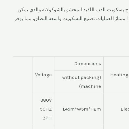
لإنتاج بسكويت الدب اللذيذ المحشو بالشوكولاتة والذي يمكن
 ممتازًا لعمليات تصنيع البسكويت واسعة النطاق، مما يوفر
Dimensions
Voltage
Heating
(without packing
machine)
380V
50HZ
L45m*W5m*H2m
Ele
3PH