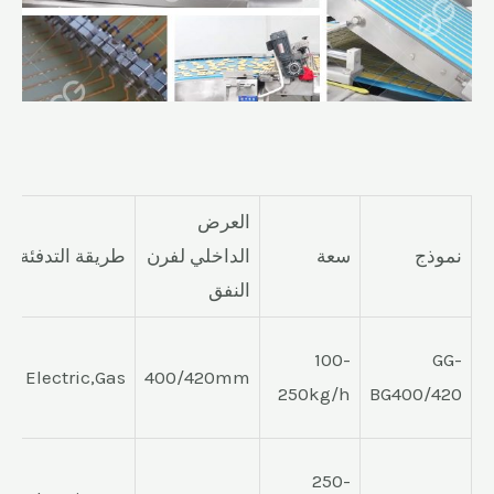
العرض
نموذج
سعة
الداخلي لفرن
طريقة التدفئة
النفق
100-
GG-
Electric,Gas
400/420mm
250kg/h
BG400/420
250-