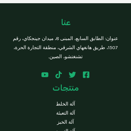
a
t
t
o
e
f
d
5
عنا
0
o
u
t
عنوان: الطابق السابع، المبنى 8، ميدان جينجكاي، رقم
o
f
1507، طريق هانغهاي الشرقي، منطقة التجارة الحرة،
5
تشنغتشو، الصين.
منتجات
آلة الخلط
آلة التعبئة
آلة الخبز