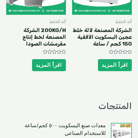
آلة الخلط
آلة الخلط
الشركة المصنعة لآلة خلط
200KG/H الشركة
عجين البسكويت الأفقية
المصنعة لخط إنتاج
150 كجم / ساعة
مقرمشات الصودا
Rated
Rated
0
0
اقرأ المزيد
اقرأ المزيد
out
out
of
of
5
5
المنتجات
معدات صنع البسكويت ٥٠٠ كجم/ساعة
للاستخدام الصناعي