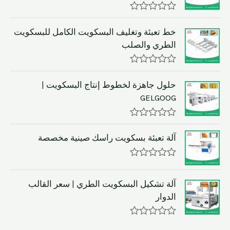
R
a
خط تعبئة وتغليف البسكويت الكامل للبسكويت
t
الطري والصلب
e
d
0
o
R
u
a
حلول جاهزة لخطوط إنتاج البسكويت |
t
t
GELGOOG
o
e
f
d
5
0
o
R
u
a
آلة تعبئة بسكويت راسك صينية مخصصة
t
t
o
e
f
d
R
5
0
a
o
t
آلة تشكيل البسكويت الطري | سعر القالب
u
e
t
الدوار
d
o
0
f
o
5
R
u