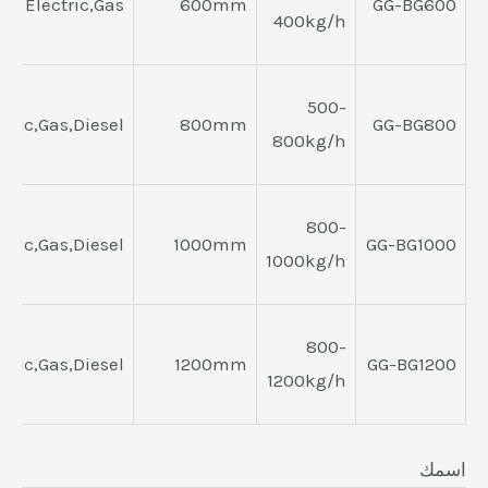
Electric,Gas
600mm
GG-BG600
400kg/h
500-
ctric,Gas,Diesel
800mm
GG-BG800
800kg/h
800-
ctric,Gas,Diesel
1000mm
GG-BG1000
1000kg/h
800-
ctric,Gas,Diesel
1200mm
GG-BG1200
1200kg/h
اسمك