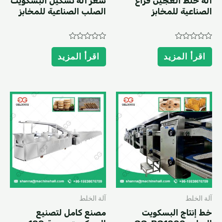
آلة خلط العجين فراغ
سعر آلة تشكيل البسكويت
الصناعية للمخابز
الصلب الصناعية للمخابز
Rated
Rated
0
0
اقرأ المزيد
اقرأ المزيد
out
out
of
of
5
5
آلة الخلط
آلة الخلط
خط إنتاج البسكويت
مصنع كامل لتصنيع