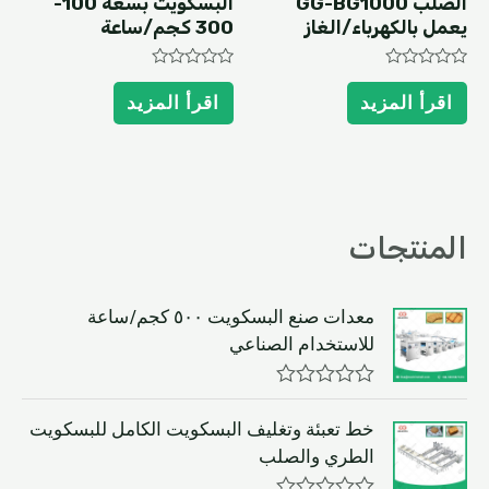
الصلب GG-BG1000
البسكويت بسعة 100-
يعمل بالكهرباء/الغاز
300 كجم/ساعة
Rated
Rated
0
0
اقرأ المزيد
اقرأ المزيد
out
out
of
of
5
5
المنتجات
معدات صنع البسكويت ٥٠٠ كجم/ساعة
للاستخدام الصناعي
R
a
خط تعبئة وتغليف البسكويت الكامل للبسكويت
t
الطري والصلب
e
d